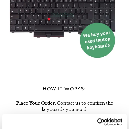
HOW IT WORKS:
Place Your Order
: Contact us to confirm the
keyboards you need.
Receive Your Replacement
: We’ll ship your
keyboards with the desired layout right away.