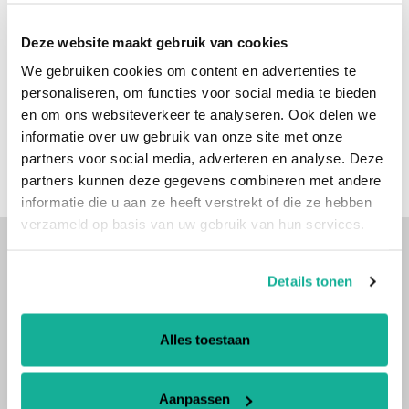
Sell Back Your Keyboards
: You have up to one
month to return your keyboards in any layout,
Deze website maakt gebruik van cookies
provided they are the same model.
We gebruiken cookies om content en advertenties te
personaliseren, om functies voor social media te bieden
📞
Phone
: (+45) 70 60 54 55
en om ons websiteverkeer te analyseren. Ook delen we
✉️
Email
:
sales@tellusrem.com
informatie over uw gebruik van onze site met onze
Contact us today to get the layouts you need and take
full advantage of our SWOP Deal!
partners voor social media, adverteren en analyse. Deze
partners kunnen deze gegevens combineren met andere
informatie die u aan ze heeft verstrekt of die ze hebben
verzameld op basis van uw gebruik van hun services.
Get in touch
Details tonen
TellusRem
Hejrevang 17, 3450 Allerød, Denmark
Alles toestaan
Find Us on Google Maps
Aanpassen
sales@tellusrem.com