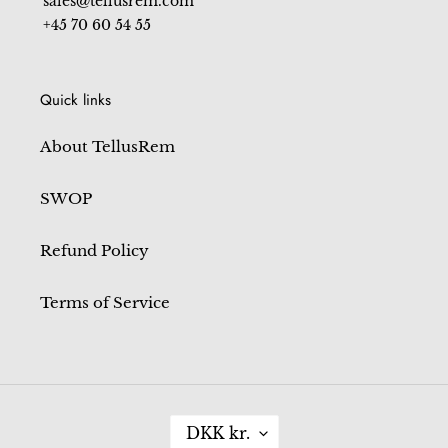
sales@tellusrem.com
+45 70 60 54 55
Quick links
About TellusRem
SWOP
Refund Policy
Terms of Service
C
DKK kr.
U