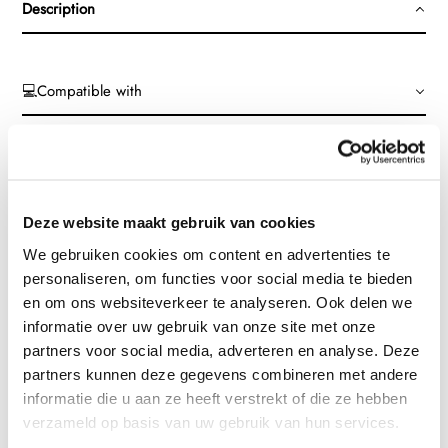
Description
💻Compatible with
♻️Eco-friendly Product
🚚 Fast and secure shipping
Deze website maakt gebruik van cookies
🥇 A+ Quality & 1 year warranty
We gebruiken cookies om content en advertenties te
personaliseren, om functies voor social media te bieden
en om ons websiteverkeer te analyseren. Ook delen we
SHARE
SHARE
ON
informatie over uw gebruik van onze site met onze
FACEBOOK
partners voor social media, adverteren en analyse. Deze
partners kunnen deze gegevens combineren met andere
informatie die u aan ze heeft verstrekt of die ze hebben
verzameld op basis van uw gebruik van hun services.