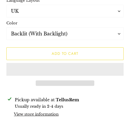
Language Layout
Color
ADD TO CART
Adding
Pickup available at
TellusRem
product
Usually ready in 2-4 days
to
View store information
your
cart