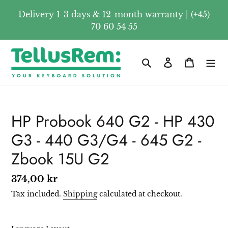
Skip
Delivery 1-3 days & 12-month warranty | (+45)
to
70 60 54 55
content
Search
Log in
Cart
HP Probook 640 G2 - HP 430
G3 - 440 G3/G4 - 645 G2 -
Zbook 15U G2
Regular
374,00 kr
price
Tax included.
Shipping
calculated at checkout.