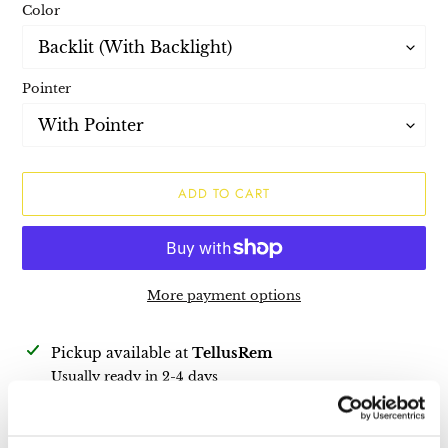
Color
Pointer
ADD TO CART
More payment options
Adding
Pickup available at
TellusRem
product
Usually ready in 2-4 days
to
View store information
your
cart