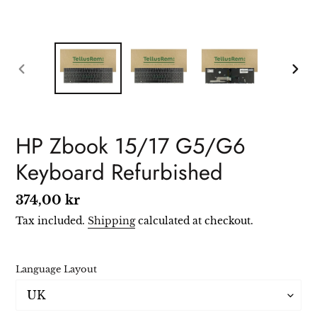
PREVIOUS
NEXT
SLIDE
SLIDE
HP Zbook 15/17 G5/G6
Keyboard Refurbished
Regular
374,00 kr
price
Tax included.
Shipping
calculated at checkout.
Language Layout