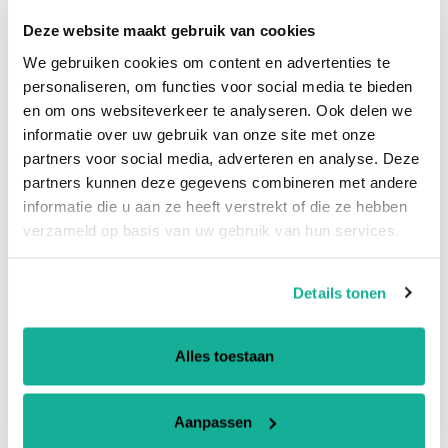
Description
Deze website maakt gebruik van cookies
We gebruiken cookies om content en advertenties te
💻
Compatible with
personaliseren, om functies voor social media te bieden
HP Zbook 15/17 G5/G6
en om ons websiteverkeer te analyseren. Ook delen we
informatie over uw gebruik van onze site met onze
♻️Eco-friendly Product
partners voor social media, adverteren en analyse. Deze
partners kunnen deze gegevens combineren met andere
🚚 Fast and secure shipping
informatie die u aan ze heeft verstrekt of die ze hebben
verzameld op basis van uw gebruik van hun services.
🥇 A+ Quality & 1 year warranty
Details tonen
👷🪛 Installation Video Guide
Alles toestaan
SHARE
SHARE
ON
FACEBOOK
Aanpassen