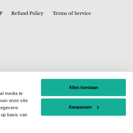
P
Refund Policy
Terms of Service
Alles toestaan
al media te
van onze site
Facebook
YouTube
Aanpassen
 gegevens
 op basis van
© 2026,
TellusRemShop
: Kind to Planet