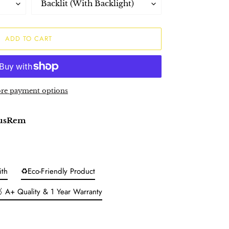
ADD TO CART
re payment options
lusRem
ith
♻️Eco-Friendly Product
 A+ Quality & 1 Year Warranty