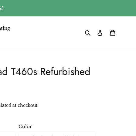
55
ting
Search
Log in
Cart
ad T460s Refurbished
lated at checkout.
Color