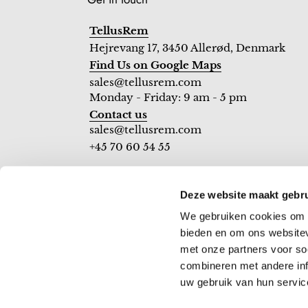
TellusRem
Hejrevang 17, 3450 Allerød, Denmark
Find Us on Google Maps
sales@tellusrem.com
Monday - Friday: 9 am - 5 pm
Contact us
sales@tellusrem.com
+45 70 60 54 55
Deze website maakt gebru
We gebruiken cookies om c
bieden en om ons websitev
C
DKK kr.
U
met onze partners voor so
R
combineren met andere inf
Payment
R
uw gebruik van hun servic
methods
E