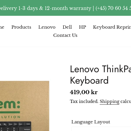
elivery 1-3 days & 12-month warranty | (+45) 70 60 54 
me
Products
Lenovo
Dell
HP
Keyboard Reprin
Contact Us
Lenovo ThinkP
Keyboard
Regular
419,00 kr
price
Tax included.
Shipping
calcu
Language Layout