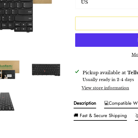
Mo
Adding
Pickup available at
Tel
product
Usually ready in 2-4 days
to
View store information
your
cart
Description
💻Compatible W
🚚 Fast & Secure Shipping
