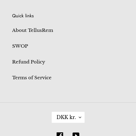
Quick links
About TellusRem
SWOP
Refund Policy
Terms of Service
C
DKK kr.
U
R
R
Facebook
YouTube