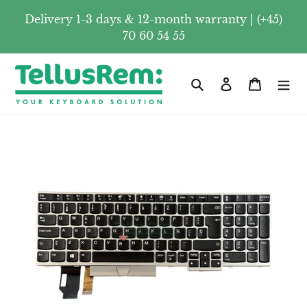
Skip
Delivery 1-3 days & 12-month warranty | (+45)
to
70 60 54 55
content
Search
Log in
Cart