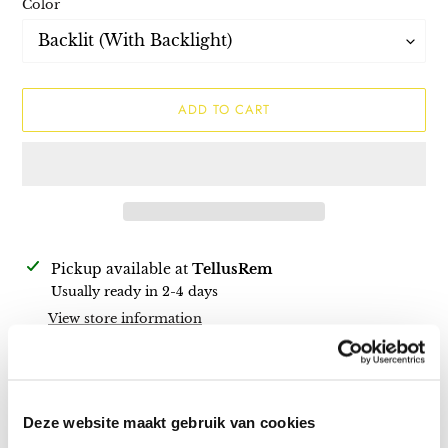
Color
ADD TO CART
Adding
Pickup available at
TellusRem
product
Usually ready in 2-4 days
to
View store information
your
cart
Description
Deze website maakt gebruik van cookies