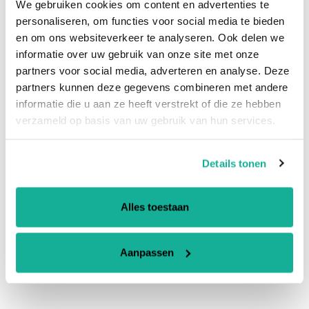
We gebruiken cookies om content en advertenties te
personaliseren, om functies voor social media te bieden
💻Compatible With
en om ons websiteverkeer te analyseren. Ook delen we
informatie over uw gebruik van onze site met onze
♻️Eco-Friendly Product
partners voor social media, adverteren en analyse. Deze
partners kunnen deze gegevens combineren met andere
🚚 Fast & Secure Shipping
informatie die u aan ze heeft verstrekt of die ze hebben
verzameld op basis van uw gebruik van hun services.
🥇 A+ Quality & 1 Year Warranty
Details tonen
SHARE
SHARE
ON
FACEBOOK
Alles toestaan
Aanpassen